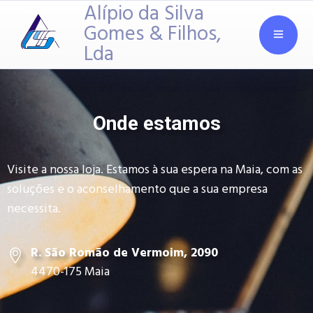
Alípio da Silva
Gomes & Filhos,
Lda
Onde estamos
Visite a nossa loja. Estamos à sua espera na Maia, com as
soluções e o aconselhamento que a sua empresa
necessita.
R. São Romão de Vermoim, 2090
4470-175 Maia