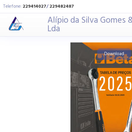
Telefone:
229414027
/
229482487
Alípio da Silva Gomes &
Lda
Download