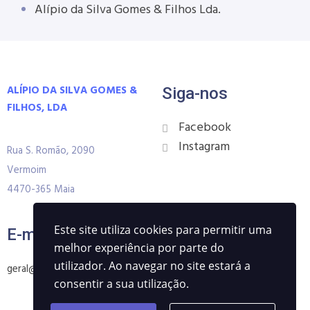
Alípio da Silva Gomes & Filhos Lda.
ALÍPIO DA SILVA GOMES &
Siga-nos
FILHOS, LDA
Facebook
Instagram
Rua S. Romão, 2090
Vermoim
4470-365 Maia
Este site utiliza cookies para permitir uma
E-mail
Contactos
melhor experiência por parte do
utilizador. Ao navegar no site estará a
geral@alipiogomes.pt
229414027
consentir a sua utilização.
229482487